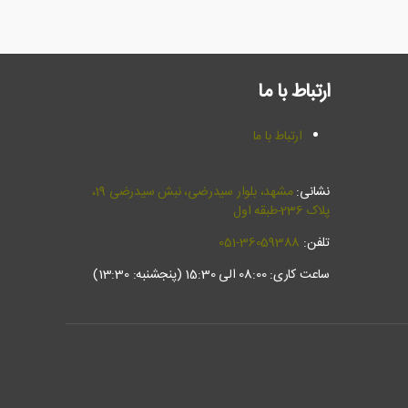
ارتباط با ما
ارتباط با ما
نشانی:
مشهد، بلوار سیدرضی، نبش سيدرضي 19،
پلاک 236-طبقه اول
تلفن:
36059388-051
ساعت کاری: 08:00 الی 15:30 (پنجشنبه: 13:30)