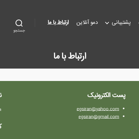
پشتیبانی
دمو آنلاین
ارتباط با ما
جستجو
ارتباط با ما
پست الکترونیک
ن
egsiran@yahoo.com
م
egsiran@gmail.com
ک