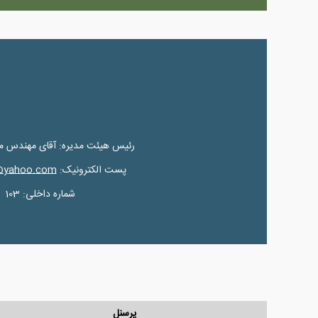
رئیس هیئت مدیره: آقای مهندس م
پست الکترونیک:
@yahoo.com
شماره داخلی: 103
پرسنل