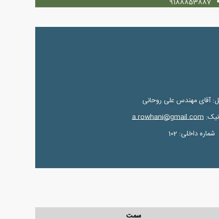
9188853887
ل: آقای مهندس علی روحانی
نیک:
a.rowhani@gmail.com
شماره داخلی: 102
سمت