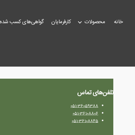
خانه
محصولات
کارفرمایان
گواهی‌های کسب شده
تلفن‌های تماس
051-36059388
051-36108806
051-36108845